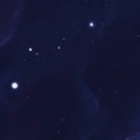
坚持持续改进，满足顾客期
业电动座椅核心零部件和汽车电子控制模块专业供应商，
生产能力
事业部拥有两家现代化的