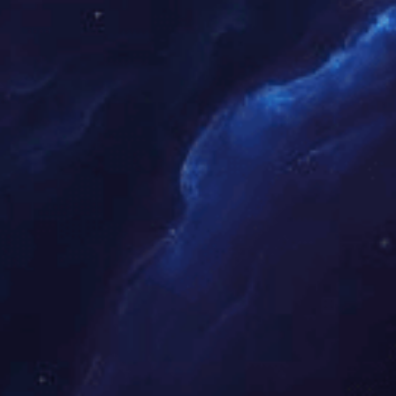
厂年产汽车电动座椅驱动器
块20万套； 冲压厂年产
拥有多台机械加工设备，
产线、自动组装生产线，
人，项目开发团队20
块如座椅驱动器、座椅
绒软轴等产品的自主创