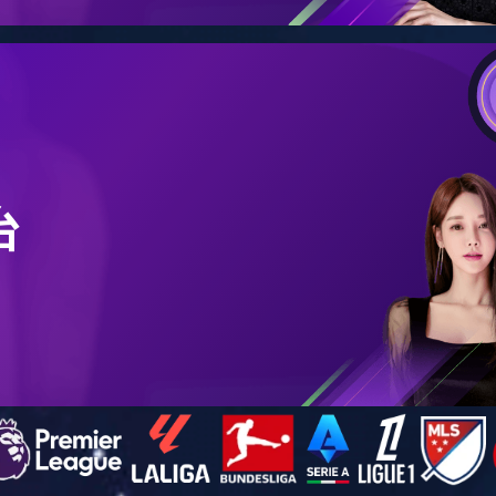
驱动器
软轴
汽车冲压件