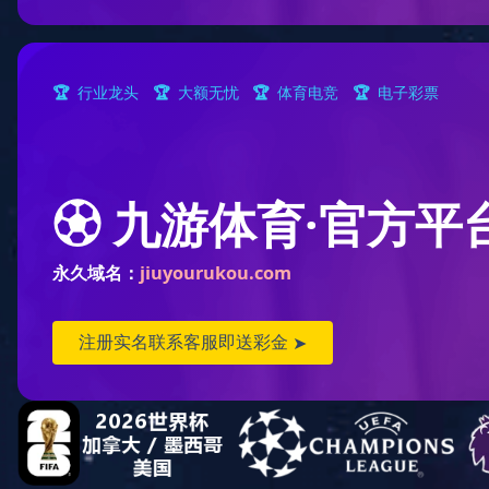
电机
精密齿轮