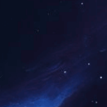
研发能力
事业部现有员工500人，其中产品设计研发团队30余
余人。致力于汽车座椅核心部件和汽车电子控制模
电机、座椅位置记忆模块、车窗防夹控制模块和植