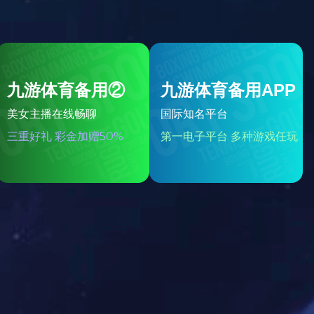
精密齿轮
精密齿轮
精密齿轮
