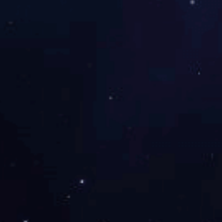
走进开云中国
开云中国
企业介绍
开云中国动态
企业文化
视频新闻
发展历程
党建天地
资质荣誉